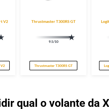
rt V2
Thrustmaster T300RS GT
Logi
9.5/10
 V2
Thrustmaster T300RS GT
Log
dir qual o volante da 