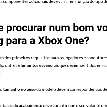
os componentes adicionais deve variar em função do tipo de
e procurar num bom vo
g para a Xbox One?
m dos primeiros requisitos para os jogadores e condutore
 há outros
elementos essenciais
que devem ser tidos em co
:
 o
tamanho
e
o peso
do modelo devem corresponder aos de
eriais e do acabamento
deve garantir que o seu volante du