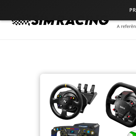
P
A referê
A referê