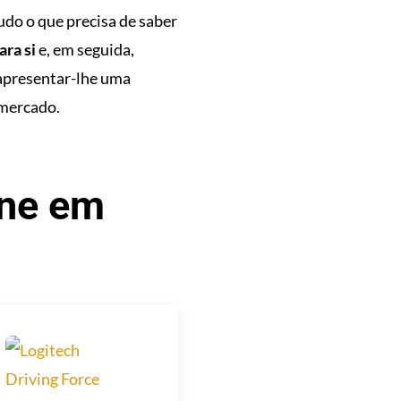
udo o que precisa de saber
ra si
e, em seguida,
s apresentar-lhe uma
mercado.
One em