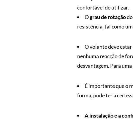
confortável de utilizar.
O
grau de rotação
do 
resistência, tal como um
O volante deve esta
nenhuma reacção de força
desvantagem. Para uma im
É importante que o m
forma, pode ter a certez
A instalação e a con