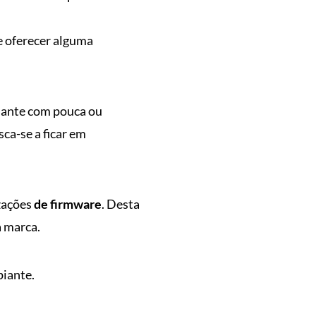
e oferecer alguma
lante com pouca ou
ca-se a ficar em
zações
de firmware
. Desta
a marca.
piante.