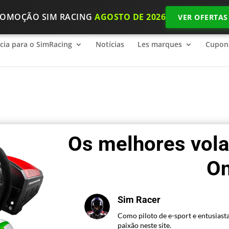
ROMOÇÃO SIM RACING
AGOSTO DE 2026
VER OFERTAS
ncia para o SimRacing
2026 SimRacing: Qual é o equipamento n
ncia para o SimRacing
Notícias
Les marques
Cupon
Os melhores vola
O
Sim Racer
Como piloto de e-sport e entusiast
paixão neste site.