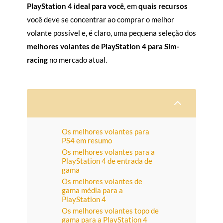
PlayStation 4 ideal para você
, em
quais recursos
você deve se concentrar ao comprar o melhor
volante possível e, é claro, uma pequena seleção dos
melhores volantes de PlayStation 4 para Sim-
racing
no mercado atual.
2
Os melhores volantes para
PS4 em resumo
Os melhores volantes para a
PlayStation 4 de entrada de
gama
Os melhores volantes de
gama média para a
PlayStation 4
Os melhores volantes topo de
gama para a PlayStation 4