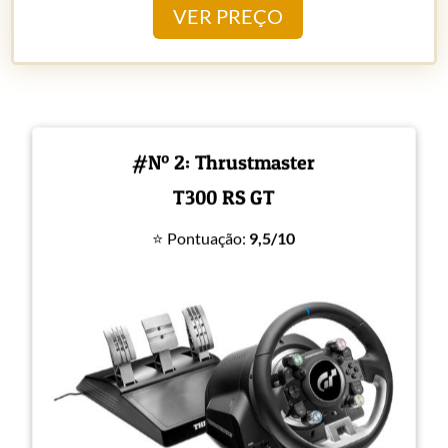
VER PREÇO
#Nº 2: Thrustmaster
T300 RS GT
⭐ Pontuação:
9,5/10