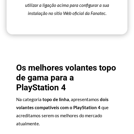
utilizar a ligação acima para configurar a sua
instalação no sítio Web oficial da Fanatec.
Os melhores volantes topo
de gama para a
PlayStation 4
Fanatec GT DD Pro
Na categoria
topo de linha
, apresentamos
dois
volantes compatíveis com o PlayStation 4
que
O melhor volante para a PS4 em 2026
acreditamos serem os melhores do mercado
VEJA O MELHOR PREÇO
atualmente.