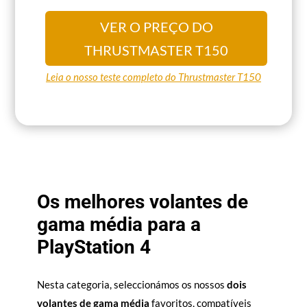
VER O PREÇO DO
THRUSTMASTER T150
Leia o nosso teste completo do Thrustmaster T150
Os melhores volantes de
gama média para a
PlayStation 4
Nesta categoria, seleccionámos os nossos
dois
volantes de gama média
favoritos, compatíveis