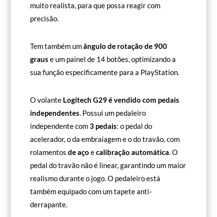
muito realista, para que possa reagir com
precisão.
Tem também um
ângulo de rotação de 900
graus
e um painel de 14 botões, optimizando a
sua função especificamente para a PlayStation.
O volante
Logitech G29 é vendido com pedais
independentes
. Possui um pedaleiro
independente com
3 pedais
: o pedal do
acelerador, o da embraiagem e o do travão, com
rolamentos
de aço
e
calibração automática
. O
pedal do travão não é linear, garantindo um maior
realismo durante o jogo. O pedaleiro está
também equipado com um tapete anti-
derrapante.