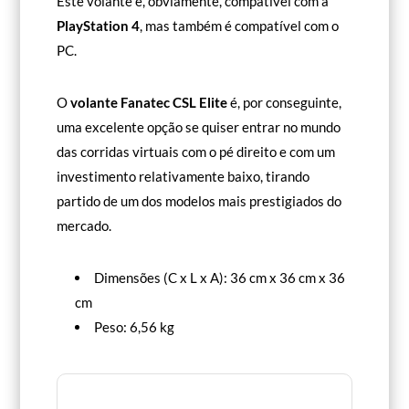
Este volante é, obviamente, compatível com a
PlayStation 4
, mas também é compatível com o
PC.
O
volante Fanatec CSL Elite
é, por conseguinte,
uma excelente opção se quiser entrar no mundo
das corridas virtuais com o pé direito e com um
investimento relativamente baixo, tirando
partido de um dos modelos mais prestigiados do
mercado.
Dimensões (C x L x A): 36 cm x 36 cm x 36
cm
Peso: 6,56 kg