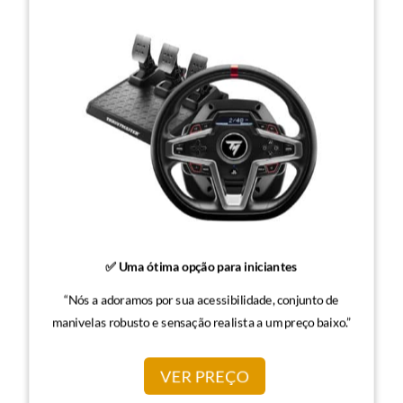
✅ Uma ótima opção para iniciantes
“Nós a adoramos por sua acessibilidade, conjunto de
manivelas robusto e sensação realista a um preço baixo.”
VER PREÇO