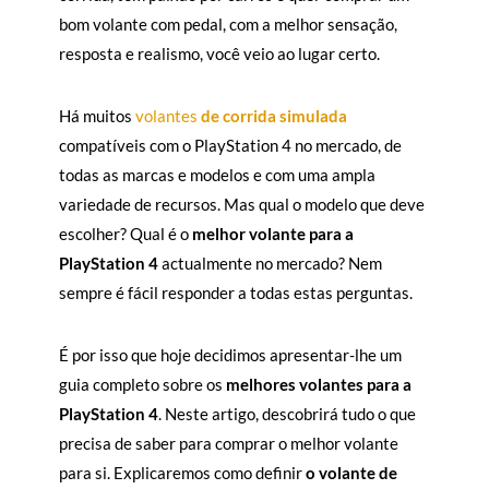
bom volante com pedal, com a melhor sensação,
resposta e realismo, você veio ao lugar certo.
Há muitos
volantes
de corrida simulada
compatíveis com o PlayStation 4 no mercado, de
todas as marcas e modelos e com uma ampla
variedade de recursos. Mas qual o modelo que deve
escolher? Qual é o
melhor volante para a
PlayStation 4
actualmente no mercado? Nem
sempre é fácil responder a todas estas perguntas.
É por isso que hoje decidimos apresentar-lhe um
guia completo sobre os
melhores volantes para a
PlayStation 4
. Neste artigo, descobrirá tudo o que
precisa de saber para comprar o melhor volante
para si. Explicaremos como definir
o volante de