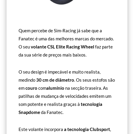
Quem percebe de Sim-Racing já sabe que a
Fanatec é uma das melhores marcas do mercado.
O seu
volante CSL Elite Racing Wheel
faz parte
da sua série de preços mais baixos.
O seu design é impecável e muito realista,
medindo
30 cm de diâmetro
. Os seus estofos são
em
couro
com
alumínio
na secção traseira. As
patilhas de mudança de velocidades emitem um
som potente e realista graças à
tecnologia
Snapdome
da Fanatec.
Este volante incorpora
a tecnologia Clubsport
,