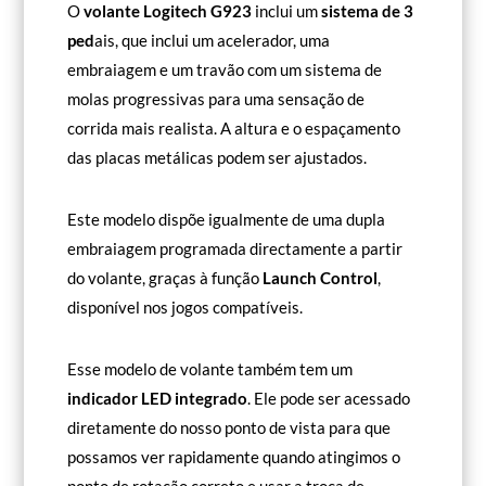
O
volante Logitech G923
inclui um
sistema de 3
ped
ais, que inclui um acelerador, uma
embraiagem e um travão com um sistema de
molas progressivas para uma sensação de
corrida mais realista. A altura e o espaçamento
das placas metálicas podem ser ajustados.
Este modelo dispõe igualmente de uma dupla
embraiagem programada directamente a partir
do volante, graças à função
Launch Control
,
disponível nos jogos compatíveis.
Esse modelo de volante também tem um
indicador LED integrado
. Ele pode ser acessado
diretamente do nosso ponto de vista para que
possamos ver rapidamente quando atingimos o