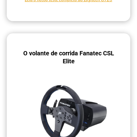
O volante de corrida Fanatec CSL
Elite