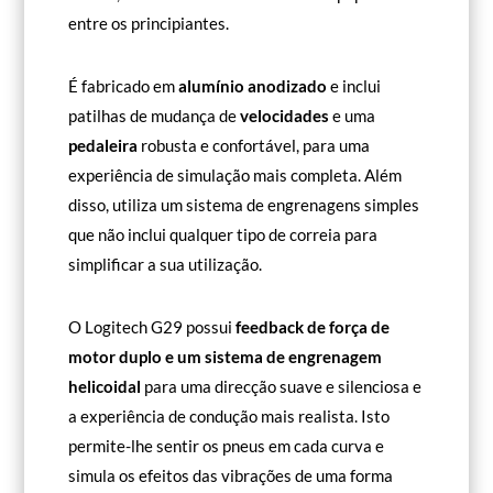
entre os principiantes.
É fabricado em
alumínio anodizado
e inclui
patilhas de mudança de
velocidades
e uma
pedaleira
robusta e confortável, para uma
experiência de simulação mais completa. Além
disso, utiliza um sistema de engrenagens simples
que não inclui qualquer tipo de correia para
simplificar a sua utilização.
O Logitech G29 possui
feedback de força de
motor duplo e um sistema de engrenagem
helicoidal
para uma direcção suave e silenciosa e
a experiência de condução mais realista. Isto
permite-lhe sentir os pneus em cada curva e
simula os efeitos das vibrações de uma forma