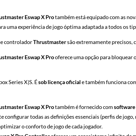
ustmaster Eswap X Pro
também está equipado com as no
para uma experiência de jogo óptima adaptada a todos os ti
te controlador
Thrustmaster
são extremamente precisos, 
ustmaster Eswap X Pro
oferece uma opção para bloquear os 
box Series X|S. É
sob licença oficial
e também funciona com
ustmaster Eswap X Pro
também é fornecido com
software 
 configurar todas as definições essenciais (perfis de jogo
 optimizar o conforto de jogo de cada jogador.
wap X Pro Controller
oferece um ecossistema infinito de m