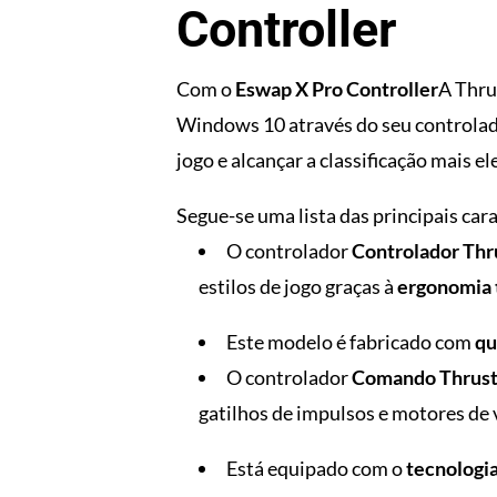
Controller
Com o
Eswap X Pro Controller
A Thru
Windows 10 através do seu controlado
jogo e alcançar a classificação mais el
Segue-se uma lista das principais car
O controlador
Controlador Thr
estilos de jogo graças à
ergonomia 
Este modelo é fabricado com
qu
O controlador
Comando Thrust
gatilhos de impulsos e motores de 
Está equipado com o
tecnologi