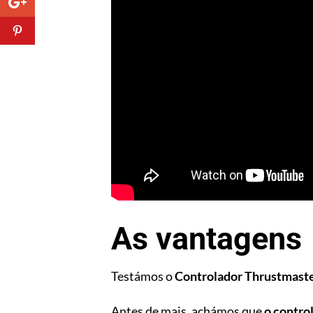
As vantagens
Testámos o
Controlador Thrustmaste
Antes de mais, achámos que
o contro