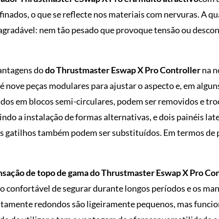
efinados, o que se reflecte nos materiais com nervuras. A 
radável: nem tão pesado que provoque tensão ou desconfo
antagens do
do Thrustmaster Eswap X Pro Controller
na n
té nove peças modulares para ajustar o aspecto e, em algun
ados em blocos semi-circulares, podem ser removidos e tr
do a instalação de formas alternativas, e dois painéis la
 os gatilhos também podem ser substituídos. Em termos de 
nsação de topo de gama do Thrustmaster Eswap X Pro Con
a-o confortável de segurar durante longos períodos e os m
rfeitamente redondos são ligeiramente pequenos, mas func