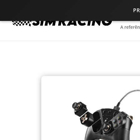
P
A referê
A referê