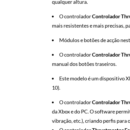
qualquer altura.
O controlador
Controlador Thr
mais resistentes e mais precisas, 
Módulos e botões de acção nes
O controlador
Controlador Thr
manual dos botões traseiros.
Este modelo é um dispositivo X
10).
O controlador
Controlador Thr
da Xbox e do PC. O software permite
vibração, etc.), criando perfis para
O controlador
Thrustmaster Es