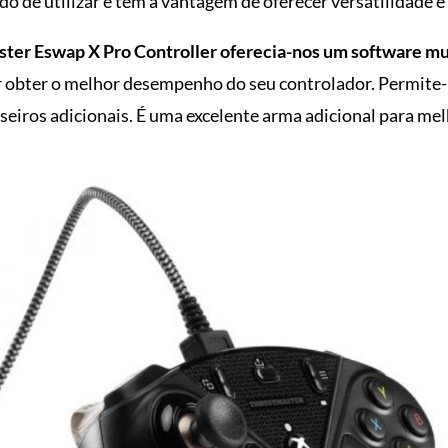
o de utilizar e tem a vantagem de oferecer versatilidade e 
ter Eswap X Pro Controller oferecia-nos um software muito
iser obter o melhor desempenho do seu controlador. Permit
seiros adicionais. É uma excelente arma adicional para mel