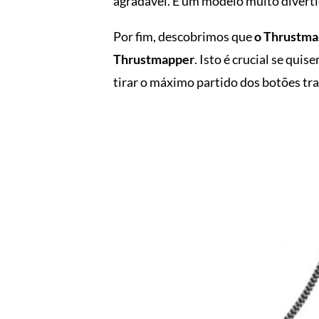
agradável. É um modelo muito divertid
Por fim, descobrimos que
o Thrustmas
Thrustmapper
. Isto é crucial se qu
tirar o máximo partido dos botões tra