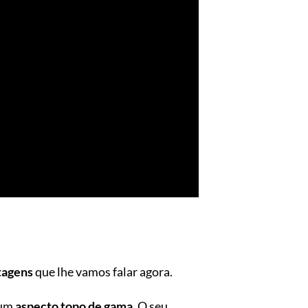
tagens
que lhe vamos falar agora.
 um
aspecto topo de gama
. O seu