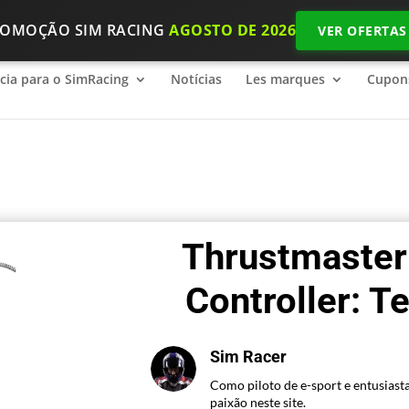
ROMOÇÃO SIM RACING
AGOSTO DE 2026
VER OFERTAS
ncia para o SimRacing
2026 SimRacing: Qual é o equipamento n
ncia para o SimRacing
Notícias
Les marques
Cupon
Thrustmaster
Controller: T
Sim Racer
Como piloto de e-sport e entusiast
paixão neste site.