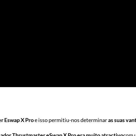
r Eswap X Pro
e isso permitiu-nos determinar
as suas van
lador Thrustmaster eSwap X Pro era muito atractivo
com