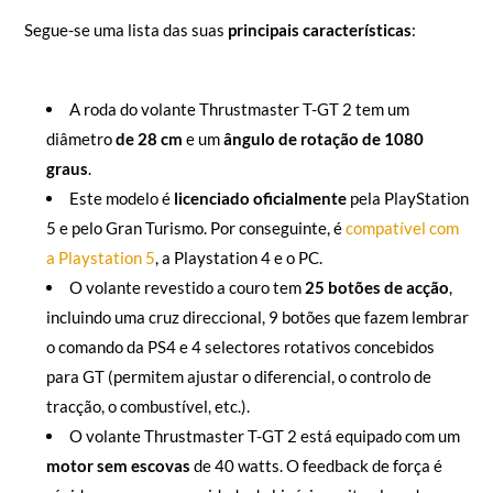
Segue-se uma lista das suas
principais características
:
A roda do volante Thrustmaster T-GT 2 tem um
diâmetro
de 28 cm
e um
ângulo de rotação de 1080
graus
.
Este modelo é
licenciado oficialmente
pela PlayStation
5 e pelo Gran Turismo. Por conseguinte, é
compatível com
a Playstation 5
, a Playstation 4 e o PC.
O volante revestido a couro tem
25 botões de acção
,
incluindo uma cruz direccional, 9 botões que fazem lembrar
o comando da PS4 e 4 selectores rotativos concebidos
para GT (permitem ajustar o diferencial, o controlo de
tracção, o combustível, etc.).
O volante Thrustmaster T-GT 2 está equipado com um
motor sem escovas
de 40 watts. O feedback de força é