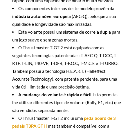
rápido, com uma capacidade de binário muito elevada.
Os componentes internos deste modelo provêm da
indústria automóvel europeia
(AEC-Q), pelo que a sua
qualidade e longevidade são maximizadas.
Este volante possui um
sistema de correia dupla
para
um jogo suave e sem zonas mortas.
O Thrustmaster T-GT 2 está equipado com as
seguintes tecnologias patenteadas: T-AEC-Q, T-DCC, T-
RTF, T-LIN, T40-VE, T-DFB, T-F.O.C, T-M.C.E e T-TURBO.
Também possui a tecnologia H.E.A.R.T. (Halleffect
Accurate Technology), com patente pendente, para uma
vida útil ilimitada e uma precisão óptima.
A mudança do volante
é
rápida e fácil
. Isto permite-
lhe utilizar diferentes tipos de volante (Rally, F1, etc.) que
são vendidos separadamente.
O Thrustmaster T-GT 2 inclui uma
pedalboard de 3
pedais T3PA GT II
mas também é compatível com a