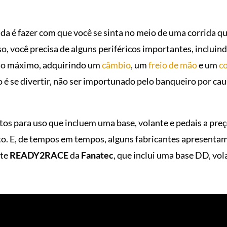
ada é fazer com que você se sinta no meio de uma corrida 
o, você precisa de alguns periféricos importantes, inclui
o ao máximo, adquirindo um
câmbio
, um
freio de mão
e um
c
go é se divertir, não ser importunado pelo banqueiro por c
os para uso que incluem uma base, volante e pedais a preço
. E, de tempos em tempos, alguns fabricantes apresentam 
ote
READY2RACE
da
Fanatec
, que inclui uma base DD, vo