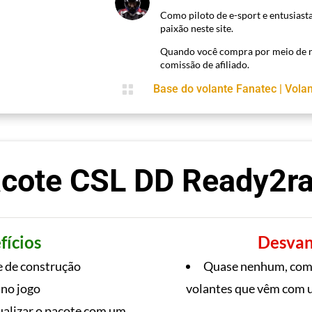
Como piloto de e-sport e entusiast
paixão neste site.
Quando você compra por meio de n
comissão de afiliado.

Base do volante Fanatec
|
Vola
cote CSL DD Ready2r
fícios
Desvan
e de construção
Quase nenhum, com 
 no jogo
volantes que vêm com u
ualizar o pacote com um