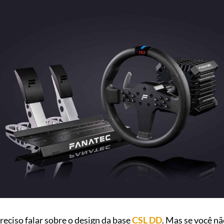
preciso falar sobre o design da base
CSL DD
. Mas se você nã