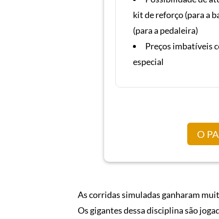
kit de reforço (para a b
(para a pedaleira)
Preços imbatíveis c
especial
O P
As corridas simuladas ganharam mui
Os gigantes dessa disciplina são jog