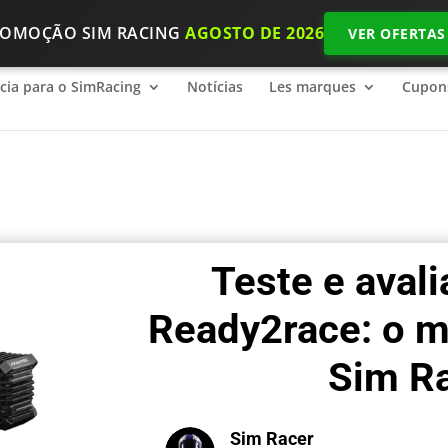
ROMOÇÃO SIM RACING
AGOSTO DE 2026
VER OFERTAS
ncia para o SimRacing
2026 SimRacing: Qual é o equipamento n
ncia para o SimRacing
Notícias
Les marques
Cupon
Teste e aval
Ready2race: o m
Sim R
Sim Racer