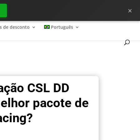
×
ecessário para começar bem no ?
s de desconto
Português
iação CSL DD
elhor pacote de
acing?