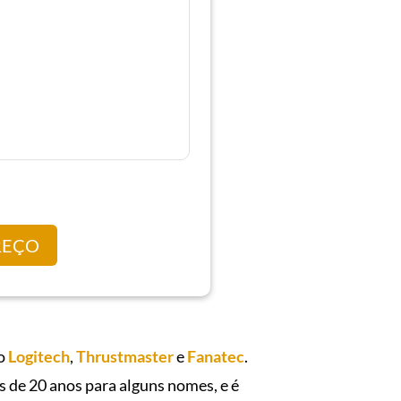
REÇO
mo
Logitech
,
Thrustmaster
e
Fanatec
.
s de 20 anos para alguns nomes, e é