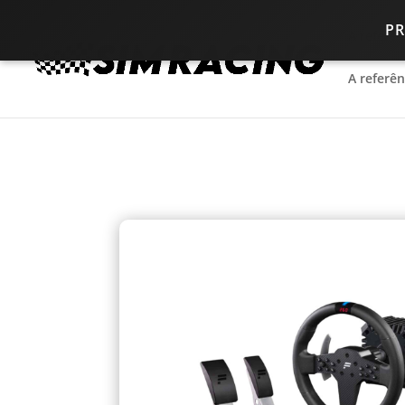
P
A referê
A referê