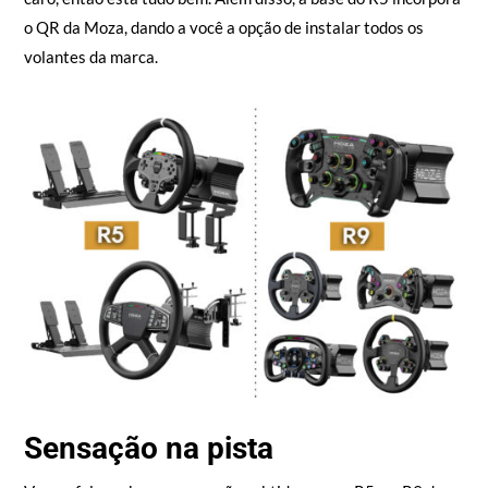
pedivela. Não é o Load Cell, mas o kit de desempenho não é
caro, então está tudo bem. Além disso, a base do R5 incorpora
o QR da Moza, dando a você a opção de instalar todos os
volantes da marca.