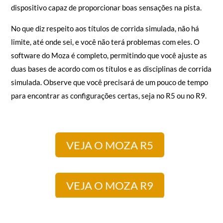
Xboxes, mas a base desenvolve apenas 3,9 nm de torque, o
que não é suficiente se você estiver procurando um
dispositivo capaz de proporcionar boas sensações na pista.
No que diz respeito aos títulos de corrida simulada, não há
limite, até onde sei, e você não terá problemas com eles. O
software do Moza é completo, permitindo que você ajuste as
duas bases de acordo com os títulos e as disciplinas de corrida
simulada. Observe que você precisará de um pouco de tempo
para encontrar as configurações certas, seja no R5 ou no R9.
VEJA O MOZA R5
VEJA O MOZA R9