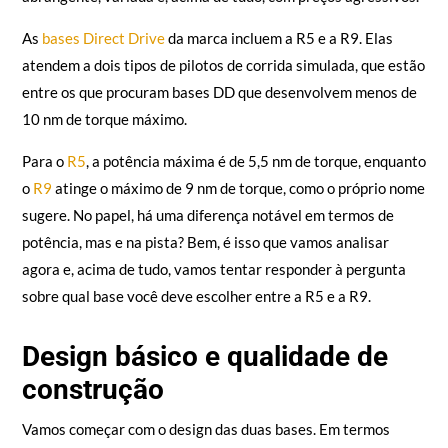
periféricos de corrida simulada, a linha da Moza Racing é
abrangente, variada e, acima de tudo, com preços agressivos.
As
bases Direct Drive
da marca incluem a R5 e a R9. Elas
atendem a dois tipos de pilotos de corrida simulada, que estão
entre os que procuram bases DD que desenvolvem menos de
10 nm de torque máximo.
Para o
R5
, a potência máxima é de 5,5 nm de torque, enquanto
o
R9
atinge o máximo de 9 nm de torque, como o próprio nome
sugere. No papel, há uma diferença notável em termos de
potência, mas e na pista? Bem, é isso que vamos analisar
agora e, acima de tudo, vamos tentar responder à pergunta
sobre qual base você deve escolher entre a R5 e a R9.
Design básico e qualidade de
construção